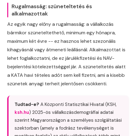
Rugalmasság: szüneteltetés és
alkalmazottak
Az egyik nagy előny a rugalmasság: a vállalkozás
bármikor szüneteltethető, minimum egy hónapra,
maximum két évre -- ez hasznos lehet szezonális
kihagyásnál vagy átmeneti leállásnál. Alkalmazottat is
lehet foglalkoztatni, de ez járulékfizetési és NAV-
bejelentési kötelezettséggel jár. A szüneteltetés alatt
a KATA havi tételes adót sem kell fizetni, ami a kisebb
szünetek anyagi terheit jelentősen csökkenti.
Tudtad-e?
A Központi Statisztikai Hivatal (KSH,
ksh.hu
) 2025-ös vállalkozásdemográfiai adatai
szerint Magyarországon a személyes szolgáltatási
szektorban (amely a fodrász tevékenységet is