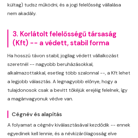
kültag) tudsz működni, és a jogi felelősség vállalása
nem akadály.
3. Korlátolt felelősségű társaság
(Kft) -- a védett, stabil forma
Ha hosszú távon stabil, jogilag védett vállalkozást
szeretnél -- nagyobb beruházásokkal,
alkalmazottakkal, esetleg több szalonnal --, a Kft lehet
a legjobb választás. A legnagyobb előnye, hogy a
tulajdonosok csak a bevitt tőkéjük erejéig felelnek, így
a magánvagyonuk védve van.
Cégnév és alapítás
A folyamat a cégnév kiválasztásával kezdődik -- ennek
egyedinek kell lennie, és a névkizárólagosság elve