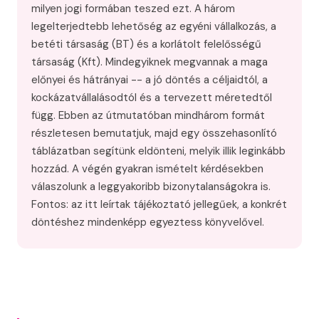
milyen jogi formában teszed ezt. A három
legelterjedtebb lehetőség az egyéni vállalkozás, a
betéti társaság (BT) és a korlátolt felelősségű
társaság (Kft). Mindegyiknek megvannak a maga
előnyei és hátrányai -- a jó döntés a céljaidtól, a
kockázatvállalásodtól és a tervezett méretedtől
függ. Ebben az útmutatóban mindhárom formát
részletesen bemutatjuk, majd egy összehasonlító
táblázatban segítünk eldönteni, melyik illik leginkább
hozzád. A végén gyakran ismételt kérdésekben
válaszolunk a leggyakoribb bizonytalanságokra is.
Fontos: az itt leírtak tájékoztató jellegűek, a konkrét
döntéshez mindenképp egyeztess könyvelővel.