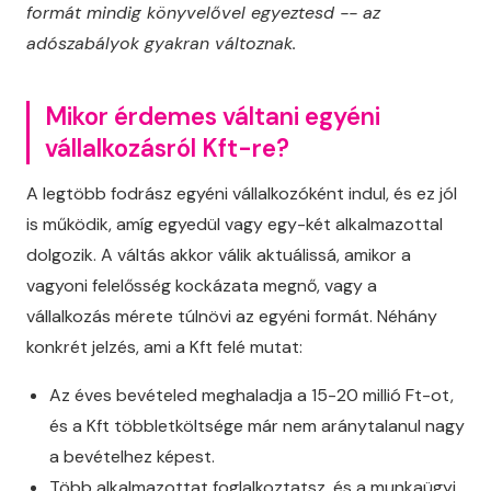
formát mindig könyvelővel egyeztesd -- az
adószabályok gyakran változnak.
Mikor érdemes váltani egyéni
vállalkozásról Kft-re?
A legtöbb fodrász egyéni vállalkozóként indul, és ez jól
is működik, amíg egyedül vagy egy-két alkalmazottal
dolgozik. A váltás akkor válik aktuálissá, amikor a
vagyoni felelősség kockázata megnő, vagy a
vállalkozás mérete túlnövi az egyéni formát. Néhány
konkrét jelzés, ami a Kft felé mutat:
Az éves bevételed meghaladja a 15-20 millió Ft-ot,
és a Kft többletköltsége már nem aránytalanul nagy
a bevételhez képest.
Több alkalmazottat foglalkoztatsz, és a munkaügyi