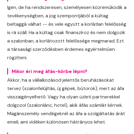
Igen, de ha rendszeresen, személyesen közreműködik a
tevékenységben, a jog szempontjából a kültag
beltaggá válhat -- és vele együtt a korlátlan felelősség
is rá száll. Ha a kültag csak finanszíroz és nem dolgozik
a szalonban, a korlátozott felelőssége megmarad. Ezt
a társasági szerződésben érdemes egyértelműen
rögzíteni.
Mikor éri meg áfás-körbe lépni?
Akkor, ha a vállalkozásod jelentős beruházásokat
tervez (szalonfelújítás, új gépek, bútorok), mert az áfa
visszaigényelhető. Vagy ha olyan üzleti partnerekkel
dolgozol (szalonlánc, hotel), akik áfás számlát kérnek.
Magánszemély vendégeknél az áfa a szolgáltatás árát
emeli, ami vidéken különösen hátrányos lehet.