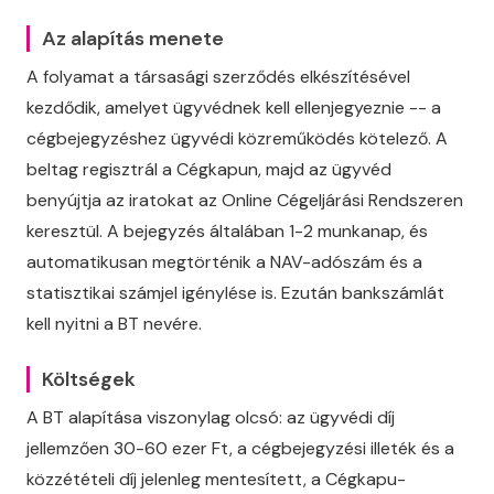
Az alapítás menete
A folyamat a társasági szerződés elkészítésével
kezdődik, amelyet ügyvédnek kell ellenjegyeznie -- a
cégbejegyzéshez ügyvédi közreműködés kötelező. A
beltag regisztrál a Cégkapun, majd az ügyvéd
benyújtja az iratokat az Online Cégeljárási Rendszeren
keresztül. A bejegyzés általában 1-2 munkanap, és
automatikusan megtörténik a NAV-adószám és a
statisztikai számjel igénylése is. Ezután bankszámlát
kell nyitni a BT nevére.
Költségek
A BT alapítása viszonylag olcsó: az ügyvédi díj
jellemzően 30-60 ezer Ft, a cégbejegyzési illeték és a
közzétételi díj jelenleg mentesített, a Cégkapu-