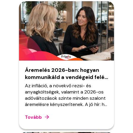
Áremelés 2026-ban: hogyan
kommunikáld a vendégeid felé
anélkül, hogy elveszítenéd
Az infláció, a növekvő rezsi- és
őket?
anyagköltségek, valamint a 2026-os
adóváltozások szinte minden szalont
áremelésre kényszerítenek. A jó hír: ha
jól csinálod, a vendégeid nem fognak
elpártolni. Ebben a cikkben
Tovább
megmutatjuk, mikor, mennyivel és
főleg hogyan emelj árat úgy, hogy a