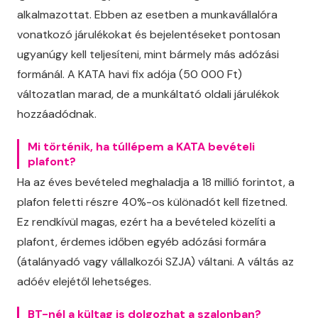
alkalmazottat. Ebben az esetben a munkavállalóra
vonatkozó járulékokat és bejelentéseket pontosan
ugyanúgy kell teljesíteni, mint bármely más adózási
formánál. A KATA havi fix adója (50 000 Ft)
változatlan marad, de a munkáltató oldali járulékok
hozzáadódnak.
Mi történik, ha túllépem a KATA bevételi
plafont?
Ha az éves bevételed meghaladja a 18 millió forintot, a
plafon feletti részre 40%-os különadót kell fizetned.
Ez rendkívül magas, ezért ha a bevételed közelíti a
plafont, érdemes időben egyéb adózási formára
(átalányadó vagy vállalkozói SZJA) váltani. A váltás az
adóév elejétől lehetséges.
BT-nél a kültag is dolgozhat a szalonban?