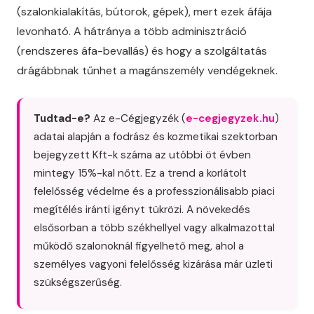
(szalonkialakítás, bútorok, gépek), mert ezek áfája
levonható. A hátránya a több adminisztráció
(rendszeres áfa-bevallás) és hogy a szolgáltatás
drágábbnak tűnhet a magánszemély vendégeknek.
Tudtad-e?
Az e-Cégjegyzék (
e-cegjegyzek.hu
)
adatai alapján a fodrász és kozmetikai szektorban
bejegyzett Kft-k száma az utóbbi öt évben
mintegy 15%-kal nőtt. Ez a trend a korlátolt
felelősség védelme és a professzionálisabb piaci
megítélés iránti igényt tükrözi. A növekedés
elsősorban a több székhellyel vagy alkalmazottal
működő szalonoknál figyelhető meg, ahol a
személyes vagyoni felelősség kizárása már üzleti
szükségszerűség.