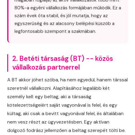
magában foglalja) az aktív vállalkozások több mint
80%-a egyéni vállalkozás formájában működik. Ez a
szám évek óta stabil, és jól mutatja, hogy az
egyszerűség és az alacsony belépési küszöb a
legfontosabb szempont a szakmában.
2. Betéti társaság (BT) -- közös
vállalkozás partnerrel
A BT akkor jöhet szóba, ha nem egyedül, hanem társsal
szeretnél vállalkozni. Alapításához legalább két
személy kell: egy beltag, aki a társaság
kötelezettségeiért saját vagyonával is felel, és egy
kültag, aki csak a bevitt vagyonával felel, és általában
nem vesz részt az ügyvezetésben. Egy aktívan
dolgozó fodrász jellemzően a beltag szerepét tölti be.