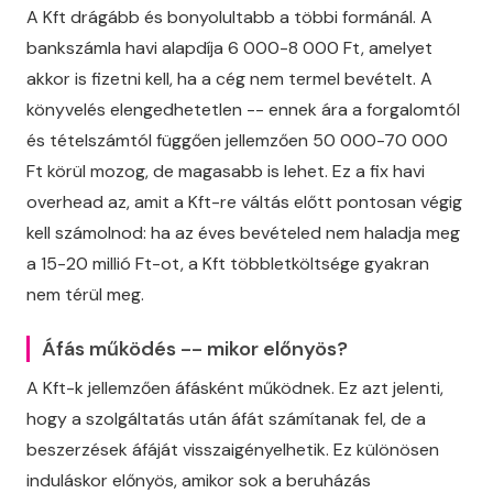
A Kft drágább és bonyolultabb a többi formánál. A
bankszámla havi alapdíja 6 000-8 000 Ft, amelyet
akkor is fizetni kell, ha a cég nem termel bevételt. A
könyvelés elengedhetetlen -- ennek ára a forgalomtól
és tételszámtól függően jellemzően 50 000-70 000
Ft körül mozog, de magasabb is lehet. Ez a fix havi
overhead az, amit a Kft-re váltás előtt pontosan végig
kell számolnod: ha az éves bevételed nem haladja meg
a 15-20 millió Ft-ot, a Kft többletköltsége gyakran
nem térül meg.
Áfás működés -- mikor előnyös?
A Kft-k jellemzően áfásként működnek. Ez azt jelenti,
hogy a szolgáltatás után áfát számítanak fel, de a
beszerzések áfáját visszaigényelhetik. Ez különösen
induláskor előnyös, amikor sok a beruházás