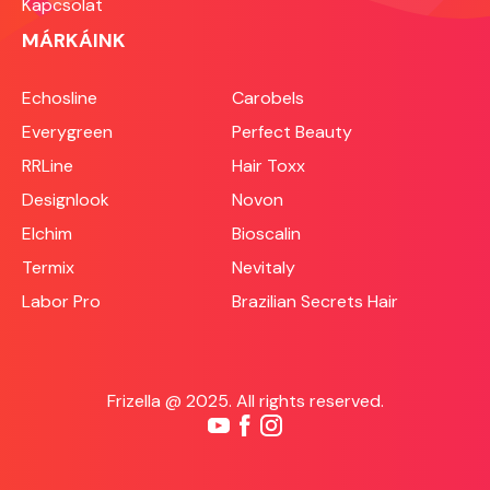
Kapcsolat
Tekintsd ellenőrzőlistának, amelyet
érdemes a nyitás előtt, de a már
MÁRKÁINK
működő szalonban is rendszeresen
átnézni.
Echosline
Carobels
Everygreen
Perfect Beauty
RRLine
Hair Toxx
Designlook
Novon
Elchim
Bioscalin
Termix
Nevitaly
Labor Pro
Brazilian Secrets Hair
Frizella @ 2025. All rights reserved.