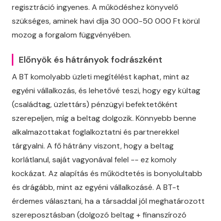
regisztráció ingyenes. A működéshez könyvelő
szükséges, aminek havi díja 30 000-50 000 Ft körül
mozog a forgalom függvényében.
Előnyök és hátrányok fodrászként
A BT komolyabb üzleti megítélést kaphat, mint az
egyéni vállalkozás, és lehetővé teszi, hogy egy kültag
(családtag, üzlettárs) pénzügyi befektetőként
szerepeljen, míg a beltag dolgozik. Könnyebb benne
alkalmazottakat foglalkoztatni és partnerekkel
tárgyalni. A fő hátrány viszont, hogy a beltag
korlátlanul, saját vagyonával felel -- ez komoly
kockázat. Az alapítás és működtetés is bonyolultabb
és drágább, mint az egyéni vállalkozásé. A BT-t
érdemes választani, ha a társaddal jól meghatározott
szereposztásban (dolgozó beltag + finanszírozó