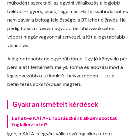
működést szeretnél, az egyéni vállalkozás a legjobb
belépő -- gyors, olcsó, rugalmas. Ha társsal indulnál, és
nem zavar a beltag felelőssége, a BT lehet előnyös. Ha
pedig hosszú távra, nagyobb beruházásokkal és
védett magánvagyonnal tervezel, a Kft a legstabilabb
választás.
A legfontosabb: ne egyedül dönts. Egy jó könyvelő pár
perc alatt felmérheti, melyik forma és adózási mód a
legkedvezőbb a te konkrét helyzetedben -- ez a
befektetés sokszorosan megtérül.
Gyakran ismételt kérdések
Lehet-e KATA-s fodrászként alkalmazottat
foglalkoztatni?
Igen, a KATA-s egyéni vállalkozó foglalkoztathat