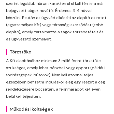
szerint legalább három karakterrel el kell térnie a már
bejegyzett cégek nevétől. Érdemes 3-4 névvel
készülni. Ezután az ügyvéd elkészíti az alapító okiratot
(egyszemélyes Kft) vagy társasági szerződést (több
alapító), amely tartalmazza a tagok törzsbetéteit és
az ügyvezető személyét.
Törzstőke
A Kft alapításához minimum 3 millió forint törzstőke
szükséges, amely lehet pénzbeli vagy apport (például
fodrászgépek, bútorok). Nem kell azonnal teljes
egészében befizetni: induláskor elég egy részét a cég
rendelkezésére bocsátani, a fennmaradót két éven
belül kell teljesíteni.
Működési költségek