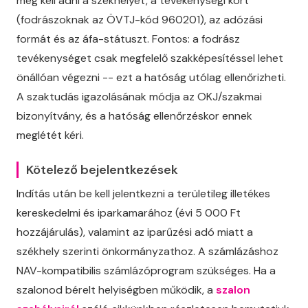
meg kell adni a székhelyet, a tevékenységi kört
(fodrászoknak az ÖVTJ-kód 960201), az adózási
formát és az áfa-státuszt. Fontos: a fodrász
tevékenységet csak megfelelő szakképesítéssel lehet
önállóan végezni -- ezt a hatóság utólag ellenőrizheti.
A szaktudás igazolásának módja az OKJ/szakmai
bizonyítvány, és a hatóság ellenőrzéskor ennek
meglétét kéri.
Kötelező bejelentkezések
Indítás után be kell jelentkezni a területileg illetékes
kereskedelmi és iparkamarához (évi 5 000 Ft
hozzájárulás), valamint az iparűzési adó miatt a
székhely szerinti önkormányzathoz. A számlázáshoz
NAV-kompatibilis számlázóprogram szükséges. Ha a
szalonod bérelt helyiségben működik, a
szalon