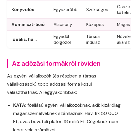
Összet
Könyvelés
Egyszerűbb
Szükséges
kötele
Adminisztráció
Alacsony
Közepes
Magas
Egyedül
Társsal
Növeke
Ideális, ha...
dolgozol
indulsz
akarsz
Az adózási formákról röviden
Az egyéni vállalkozók (és részben a társas
vállalkozások) több adózási forma közül
választhatnak. A leggyakoribbak:
KATA:
főállású egyéni vállalkozóknak, akik kizárólag
magánszemélyeknek számláznak. Havi fix 50 000
Ft, éves bevételi plafon 18 millió Ft. Cégeknek nem
lehet vele számlázni.