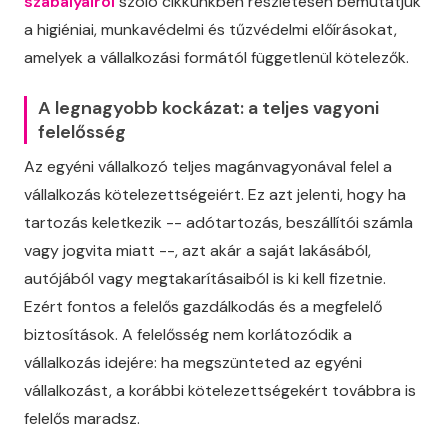
szabályairól
szóló cikkünkben részletesen bemutatjuk
a higiéniai, munkavédelmi és tűzvédelmi előírásokat,
amelyek a vállalkozási formától függetlenül kötelezők.
A legnagyobb kockázat: a teljes vagyoni
felelősség
Az egyéni vállalkozó teljes magánvagyonával felel a
vállalkozás kötelezettségeiért. Ez azt jelenti, hogy ha
tartozás keletkezik -- adótartozás, beszállítói számla
vagy jogvita miatt --, azt akár a saját lakásából,
autójából vagy megtakarításaiból is ki kell fizetnie.
Ezért fontos a felelős gazdálkodás és a megfelelő
biztosítások. A felelősség nem korlátozódik a
vállalkozás idejére: ha megszünteted az egyéni
vállalkozást, a korábbi kötelezettségekért továbbra is
felelős maradsz.