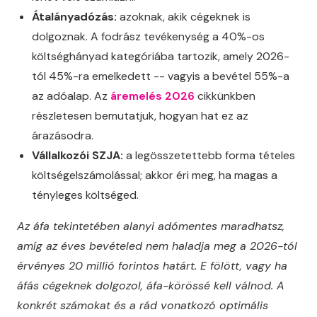
Átalányadózás:
azoknak, akik cégeknek is
dolgoznak. A fodrász tevékenység a 40%-os
költséghányad kategóriába tartozik, amely 2026-
tól 45%-ra emelkedett -- vagyis a bevétel 55%-a
az adóalap. Az
áremelés 2026
cikkünkben
részletesen bemutatjuk, hogyan hat ez az
árazásodra.
Vállalkozói SZJA:
a legösszetettebb forma tételes
költségelszámolással; akkor éri meg, ha magas a
tényleges költséged.
Az áfa tekintetében alanyi adómentes maradhatsz,
amíg az éves bevételed nem haladja meg a 2026-tól
érvényes 20 millió forintos határt. E fölött, vagy ha
áfás cégeknek dolgozol, áfa-körössé kell válnod. A
konkrét számokat és a rád vonatkozó optimális