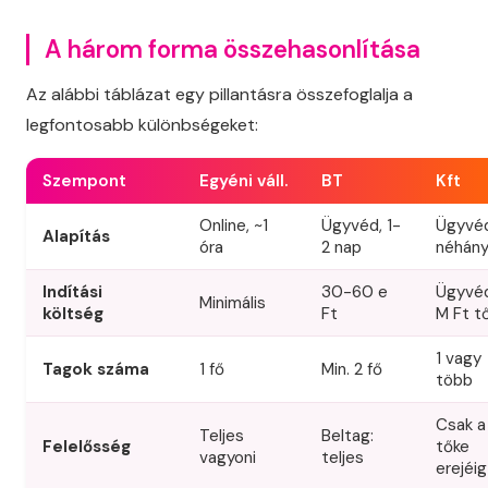
A három forma összehasonlítása
Az alábbi táblázat egy pillantásra összefoglalja a
legfontosabb különbségeket:
Szempont
Egyéni váll.
BT
Kft
Online, ~1
Ügyvéd, 1-
Ügyvéd
Alapítás
óra
2 nap
néhány
Indítási
30-60 e
Ügyvéd
Minimális
költség
Ft
M Ft t
1 vagy
Tagok száma
1 fő
Min. 2 fő
több
Csak a
Teljes
Beltag:
Felelősség
tőke
vagyoni
teljes
erejéig