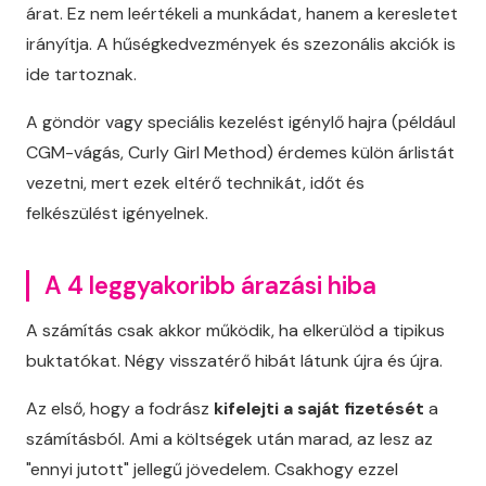
árat. Ez nem leértékeli a munkádat, hanem a keresletet
irányítja. A hűségkedvezmények és szezonális akciók is
ide tartoznak.
A göndör vagy speciális kezelést igénylő hajra (például
CGM-vágás, Curly Girl Method) érdemes külön árlistát
vezetni, mert ezek eltérő technikát, időt és
felkészülést igényelnek.
A 4 leggyakoribb árazási hiba
A számítás csak akkor működik, ha elkerülöd a tipikus
buktatókat. Négy visszatérő hibát látunk újra és újra.
Az első, hogy a fodrász
kifelejti a saját fizetését
a
számításból. Ami a költségek után marad, az lesz az
"ennyi jutott" jellegű jövedelem. Csakhogy ezzel