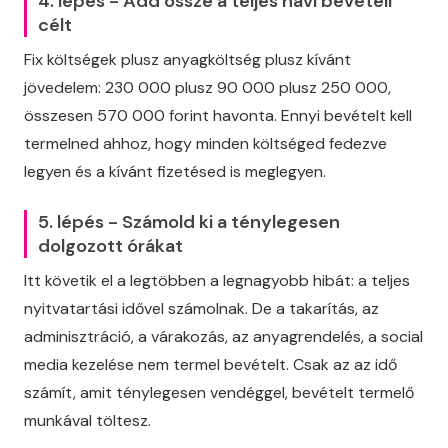
4. lépés - Add össze a teljes havi bevételi
célt
Fix költségek plusz anyagköltség plusz kívánt
jövedelem: 230 000 plusz 90 000 plusz 250 000,
összesen 570 000 forint havonta. Ennyi bevételt kell
termelned ahhoz, hogy minden költséged fedezve
legyen és a kívánt fizetésed is meglegyen.
5. lépés - Számold ki a ténylegesen
dolgozott órákat
Itt követik el a legtöbben a legnagyobb hibát: a teljes
nyitvatartási idővel számolnak. De a takarítás, az
adminisztráció, a várakozás, az anyagrendelés, a social
media kezelése nem termel bevételt. Csak az az idő
számít, amit ténylegesen vendéggel, bevételt termelő
munkával töltesz.