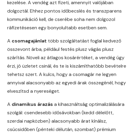
kezelése. A vendég azt fizeti, amennyit valójában
dolgoztál. Ehhez pontos időbecslés és transzparens
kommunikáció kell, de cserébe soha nem dolgozol
ráfizetésesen egy bonyolultabb esetben sem.
A
csomagajánlat
több szolgáltatást foglal kedvező
összevont árba, például festés plusz vágás plusz
szárítás. Növeli az átlagos kosárértéket, a vendég úgy
érzi, jó üzletet csinál, és te is kiszámíthatóbb bevételre
tehetsz szert. A kulcs, hogy a csomagár ne legyen
annyival alacsonyabb az egyedi árak összegénél, hogy
elveszítsd a nyereséget.
A
dinamikus árazás
a kihasználtság optimalizálására
szolgál: csendesebb idősávokban (kedd délelőtt,
szerdai napközben) alacsonyabb árat kínálsz,
csúcsidőben (pénteki délután, szombat) prémium