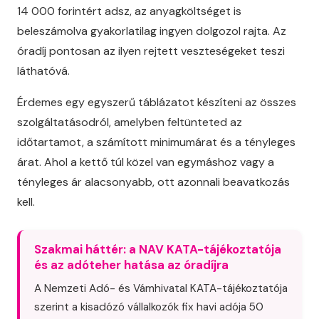
14 000 forintért adsz, az anyagköltséget is
beleszámolva gyakorlatilag ingyen dolgozol rajta. Az
óradíj pontosan az ilyen rejtett veszteségeket teszi
láthatóvá.
Érdemes egy egyszerű táblázatot készíteni az összes
szolgáltatásodról, amelyben feltünteted az
időtartamot, a számított minimumárat és a tényleges
árat. Ahol a kettő túl közel van egymáshoz vagy a
tényleges ár alacsonyabb, ott azonnali beavatkozás
kell.
Szakmai háttér: a NAV KATA-tájékoztatója
és az adóteher hatása az óradíjra
A Nemzeti Adó- és Vámhivatal KATA-tájékoztatója
szerint a kisadózó vállalkozók fix havi adója 50