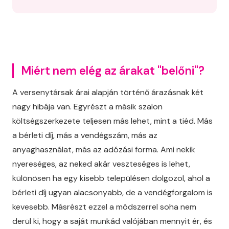
Miért nem elég az árakat "belőni"?
A versenytársak árai alapján történő árazásnak két
nagy hibája van. Egyrészt a másik szalon
költségszerkezete teljesen más lehet, mint a tiéd. Más
a bérleti díj, más a vendégszám, más az
anyaghasználat, más az adózási forma. Ami nekik
nyereséges, az neked akár veszteséges is lehet,
különösen ha egy kisebb településen dolgozol, ahol a
bérleti díj ugyan alacsonyabb, de a vendégforgalom is
kevesebb. Másrészt ezzel a módszerrel soha nem
derül ki, hogy a saját munkád valójában mennyit ér, és