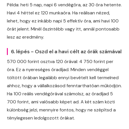
Példa: heti 5 nap, napi 6 vendégóra, az 30 óra hetente.
Havi 4 héttel ez 120 munkaóra. Ha reálisan nézed,
lehet, hogy ez inkább napi 5 effektív óra, ami havi 100
órát jelent. Minél őszintébb vagy itt, annál pontosabb
lesz az eredmény.
6. lépés - Oszd el a havi célt az órák számával
570 000 forint osztva 120 órával: 4 750 forint per
óra. Ez a nyereséges óradíjad. Minden vendéggel
töltött órában legalább ennyi bevételt kell termelned
ahhoz, hogy a vállalkozásod fenntarthatóan működjön.
Ha 100 reális vendégórával számolsz, az óradíjad 5
700 forint, ami valósabb képet ad. A két szám közti
különbség jelzi, mennyire fontos, hogy ne szépítsd a
ténylegesen ledolgozott órákat.