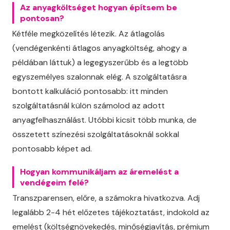
Az anyagköltséget hogyan építsem be
pontosan?
Kétféle megközelítés létezik. Az átlagolás
(vendégenkénti átlagos anyagköltség, ahogy a
példában láttuk) a legegyszerűbb és a legtöbb
egyszemélyes szalonnak elég. A szolgáltatásra
bontott kalkuláció pontosabb: itt minden
szolgáltatásnál külön számolod az adott
anyagfelhasználást. Utóbbi kicsit több munka, de
összetett színezési szolgáltatásoknál sokkal
pontosabb képet ad.
Hogyan kommunikáljam az áremelést a
vendégeim felé?
Transzparensen, előre, a számokra hivatkozva. Adj
legalább 2-4 hét előzetes tájékoztatást, indokold az
emelést (költségnövekedés, minőségjavítás, prémium