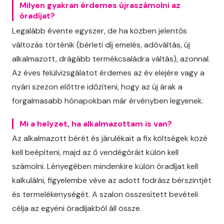
Milyen gyakran érdemes újraszámolni az
óradíjat?
Legalább évente egyszer, de ha közben jelentős
változás történik (bérleti díj emelés, adóváltás, új
alkalmazott, drágább termékcsaládra váltás), azonnal.
Az éves felülvizsgálatot érdemes az év elejére vagy a
nyári szezon előttre időzíteni, hogy az új árak a
forgalmasabb hónapokban már érvényben legyenek.
Mi a helyzet, ha alkalmazottam is van?
Az alkalmazott bérét és járulékait a fix költségek közé
kell beépíteni, majd az ő vendégóráit külön kell
számolni. Lényegében mindenkire külön óradíjat kell
kalkulálni, figyelembe véve az adott fodrász bérszintjét
és termelékenységét. A szalon összesített bevételi
célja az egyéni óradíjakból áll össze.