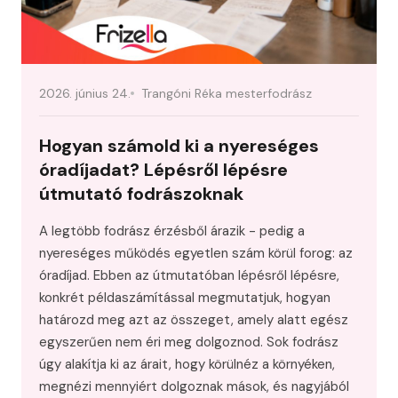
2026. június 24.
Trangóni Réka mesterfodrász
Hogyan számold ki a nyereséges
óradíjadat? Lépésről lépésre
útmutató fodrászoknak
A legtöbb fodrász érzésből árazik - pedig a
nyereséges működés egyetlen szám körül forog: az
óradíjad. Ebben az útmutatóban lépésről lépésre,
konkrét példaszámítással megmutatjuk, hogyan
határozd meg azt az összeget, amely alatt egész
egyszerűen nem éri meg dolgoznod. Sok fodrász
úgy alakítja ki az árait, hogy körülnéz a környéken,
megnézi mennyiért dolgoznak mások, és nagyjából