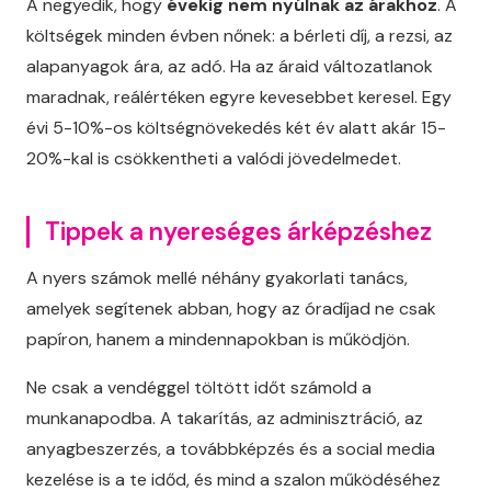
A negyedik, hogy
évekig nem nyúlnak az árakhoz
. A
költségek minden évben nőnek: a bérleti díj, a rezsi, az
alapanyagok ára, az adó. Ha az áraid változatlanok
maradnak, reálértéken egyre kevesebbet keresel. Egy
évi 5-10%-os költségnövekedés két év alatt akár 15-
20%-kal is csökkentheti a valódi jövedelmedet.
Tippek a nyereséges árképzéshez
A nyers számok mellé néhány gyakorlati tanács,
amelyek segítenek abban, hogy az óradíjad ne csak
papíron, hanem a mindennapokban is működjön.
Ne csak a vendéggel töltött időt számold a
munkanapodba. A takarítás, az adminisztráció, az
anyagbeszerzés, a továbbképzés és a social media
kezelése is a te időd, és mind a szalon működéséhez