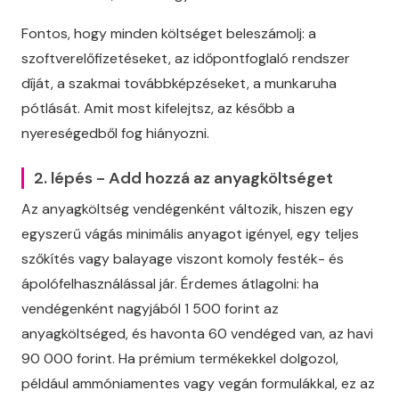
Fontos, hogy minden költséget beleszámolj: a
szoftverelőfizetéseket, az időpontfoglaló rendszer
díját, a szakmai továbbképzéseket, a munkaruha
pótlását. Amit most kifelejtsz, az később a
nyereségedből fog hiányozni.
2. lépés - Add hozzá az anyagköltséget
Az anyagköltség vendégenként változik, hiszen egy
egyszerű vágás minimális anyagot igényel, egy teljes
szőkítés vagy balayage viszont komoly festék- és
ápolófelhasználással jár. Érdemes átlagolni: ha
vendégenként nagyjából 1 500 forint az
anyagköltséged, és havonta 60 vendéged van, az havi
90 000 forint. Ha prémium termékekkel dolgozol,
például ammóniamentes vagy vegán formulákkal, ez az