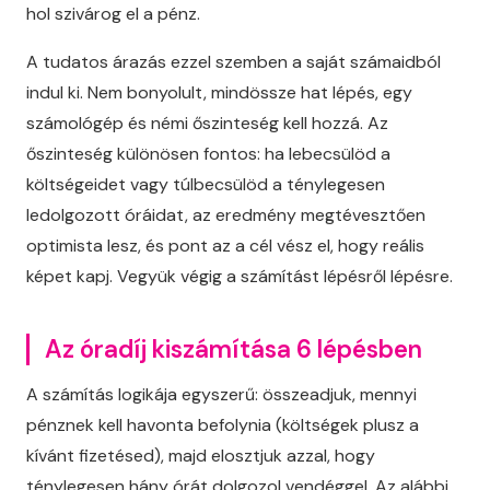
hol szivárog el a pénz.
A tudatos árazás ezzel szemben a saját számaidból
indul ki. Nem bonyolult, mindössze hat lépés, egy
számológép és némi őszinteség kell hozzá. Az
őszinteség különösen fontos: ha lebecsülöd a
költségeidet vagy túlbecsülöd a ténylegesen
ledolgozott óráidat, az eredmény megtévesztően
optimista lesz, és pont az a cél vész el, hogy reális
képet kapj. Vegyük végig a számítást lépésről lépésre.
Az óradíj kiszámítása 6 lépésben
A számítás logikája egyszerű: összeadjuk, mennyi
pénznek kell havonta befolynia (költségek plusz a
kívánt fizetésed), majd elosztjuk azzal, hogy
ténylegesen hány órát dolgozol vendéggel. Az alábbi