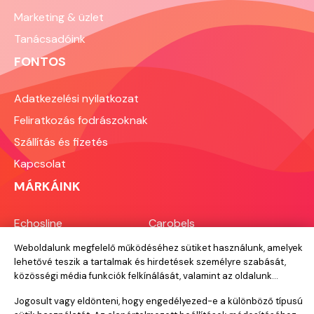
fejlődést is támogatja: ha a vendég
Marketing & üzlet
tisztességesnek érzi az árat és az
ehhez kapott minőséget, visszajár,
Tanácsadóink
ajánl, és kevésbé vándorol el egy
FONTOS
néhány száz forintos különbség miatt.
Ebben a cikkben végigvesszük, milyen
tényezők alakítják az árat, konkrét
Adatkezelési nyilatkozat
tájékoztató árakat adunk városi és
Feliratkozás fodrászoknak
vidéki bontásban, és bemutatjuk
azokat az árképzési modelleket,
Szállítás és fizetés
amelyekből a saját szalonodra szabva
Kapcsolat
építkezhetsz. A számítás technikai
részét, vagyis hogyan állapítsd meg a
MÁRKÁINK
saját nyereséges óradíjadat, külön
részletes cikkben dolgoztuk fel.
Echosline
Carobels
Everygreen
Perfect Beauty
RRLine
Hair Toxx
Designlook
Novon
Elchim
Bioscalin