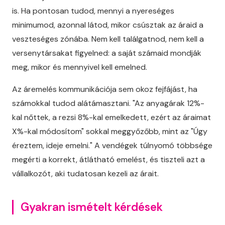
is. Ha pontosan tudod, mennyi a nyereséges
minimumod, azonnal látod, mikor csúsztak az áraid a
veszteséges zónába. Nem kell találgatnod, nem kell a
versenytársakat figyelned: a saját számaid mondják
meg, mikor és mennyivel kell emelned.
Az áremelés kommunikációja sem okoz fejfájást, ha
számokkal tudod alátámasztani. "Az anyagárak 12%-
kal nőttek, a rezsi 8%-kal emelkedett, ezért az áraimat
X%-kal módosítom" sokkal meggyőzőbb, mint az "Úgy
éreztem, ideje emelni." A vendégek túlnyomó többsége
megérti a korrekt, átlátható emelést, és tiszteli azt a
vállalkozót, aki tudatosan kezeli az árait.
Gyakran ismételt kérdések