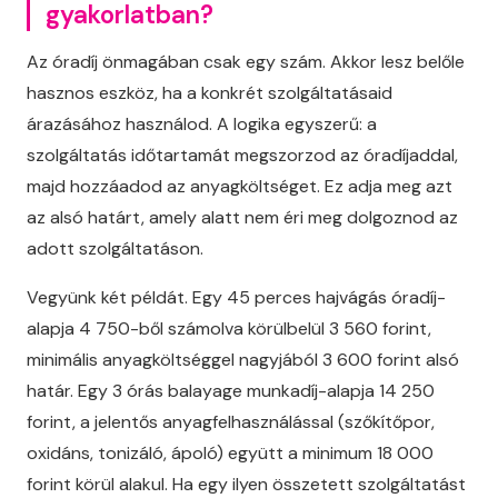
gyakorlatban?
Az óradíj önmagában csak egy szám. Akkor lesz belőle
hasznos eszköz, ha a konkrét szolgáltatásaid
árazásához használod. A logika egyszerű: a
szolgáltatás időtartamát megszorzod az óradíjaddal,
majd hozzáadod az anyagköltséget. Ez adja meg azt
az alsó határt, amely alatt nem éri meg dolgoznod az
adott szolgáltatáson.
Vegyünk két példát. Egy 45 perces hajvágás óradíj-
alapja 4 750-ből számolva körülbelül 3 560 forint,
minimális anyagköltséggel nagyjából 3 600 forint alsó
határ. Egy 3 órás balayage munkadíj-alapja 14 250
forint, a jelentős anyagfelhasználással (szőkítőpor,
oxidáns, tonizáló, ápoló) együtt a minimum 18 000
forint körül alakul. Ha egy ilyen összetett szolgáltatást