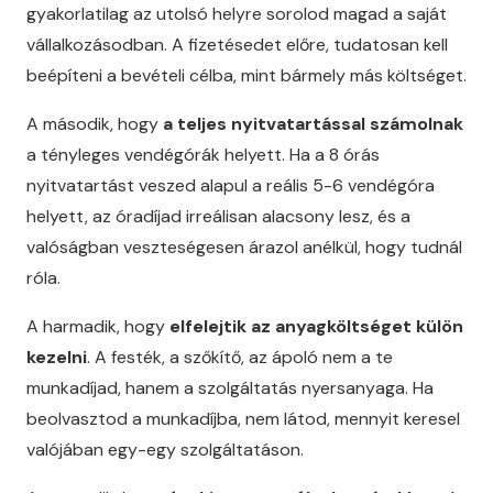
gyakorlatilag az utolsó helyre sorolod magad a saját
vállalkozásodban. A fizetésedet előre, tudatosan kell
beépíteni a bevételi célba, mint bármely más költséget.
A második, hogy
a teljes nyitvatartással számolnak
a tényleges vendégórák helyett. Ha a 8 órás
nyitvatartást veszed alapul a reális 5-6 vendégóra
helyett, az óradíjad irreálisan alacsony lesz, és a
valóságban veszteségesen árazol anélkül, hogy tudnál
róla.
A harmadik, hogy
elfelejtik az anyagköltséget külön
kezelni
. A festék, a szőkítő, az ápoló nem a te
munkadíjad, hanem a szolgáltatás nyersanyaga. Ha
beolvasztod a munkadíjba, nem látod, mennyit keresel
valójában egy-egy szolgáltatáson.