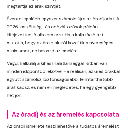
megtartja az árak szintjét.
Évente legalább egyszer számold újra az óradíjadat. A
2026-os költség- és adóváltozások például
kifejezetten jó alkalom erre. Ha a kalkuláció azt
mutatja, hogy az áraid alulról közelítik a nyereséges
minimumot, ne halaszd az emelést.
Végül: kalkulálj a kihasználatlansággal. Ritkán van
minden időpontod lekötve. Ha reálisan, az üres órákkal
együtt számolsz, biztonságosabb, fenntarthatóbb
árat kapsz, és nem éri meglepetés, ha egy gyengébb
hét jön.
Az óradíj és az áremelés kapcsolata
Az óradíj ismerete teszi lehetővé a tudatos áremelést