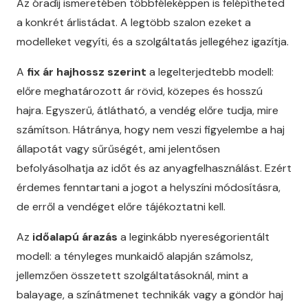
Az óradíj ismeretében többféleképpen is felépítheted
a konkrét árlistádat. A legtöbb szalon ezeket a
modelleket vegyíti, és a szolgáltatás jellegéhez igazítja.
A
fix ár hajhossz szerint
a legelterjedtebb modell:
előre meghatározott ár rövid, közepes és hosszú
hajra. Egyszerű, átlátható, a vendég előre tudja, mire
számítson. Hátránya, hogy nem veszi figyelembe a haj
állapotát vagy sűrűségét, ami jelentősen
befolyásolhatja az időt és az anyagfelhasználást. Ezért
érdemes fenntartani a jogot a helyszíni módosításra,
de erről a vendéget előre tájékoztatni kell.
Az
időalapú árazás
a leginkább nyereségorientált
modell: a tényleges munkaidő alapján számolsz,
jellemzően összetett szolgáltatásoknál, mint a
balayage, a színátmenet technikák vagy a göndör haj