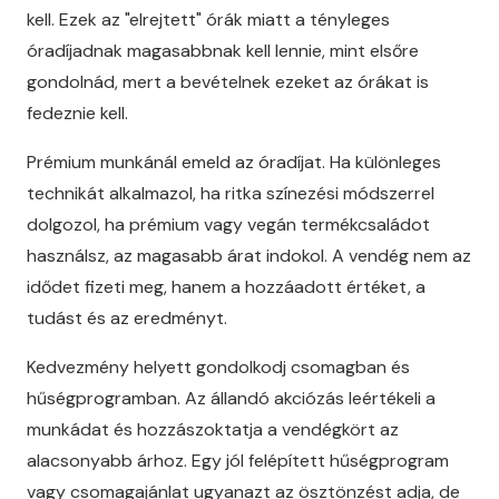
kell. Ezek az "elrejtett" órák miatt a tényleges
óradíjadnak magasabbnak kell lennie, mint elsőre
gondolnád, mert a bevételnek ezeket az órákat is
fedeznie kell.
Prémium munkánál emeld az óradíjat. Ha különleges
technikát alkalmazol, ha ritka színezési módszerrel
dolgozol, ha prémium vagy vegán termékcsaládot
használsz, az magasabb árat indokol. A vendég nem az
idődet fizeti meg, hanem a hozzáadott értéket, a
tudást és az eredményt.
Kedvezmény helyett gondolkodj csomagban és
hűségprogramban. Az állandó akciózás leértékeli a
munkádat és hozzászoktatja a vendégkört az
alacsonyabb árhoz. Egy jól felépített hűségprogram
vagy csomagajánlat ugyanazt az ösztönzést adja, de