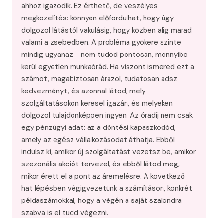
ahhoz igazodik. Ez érthető, de veszélyes
megközelítés: könnyen előfordulhat, hogy úgy
dolgozol látástól vakulásig, hogy közben alig marad
valami a zsebedben. A probléma gyökere szinte
mindig ugyanaz - nem tudod pontosan, mennyibe
kerül egyetlen munkaórád. Ha viszont ismered ezt a
számot, magabiztosan árazol, tudatosan adsz
kedvezményt, és azonnal látod, mely
szolgáltatásokon keresel igazán, és melyeken
dolgozol tulajdonképpen ingyen. Az óradíj nem csak
egy pénzügyi adat: az a döntési kapaszkodód,
amely az egész vállalkozásodat áthatja. Ebből
indulsz ki, amikor új szolgáltatást vezetsz be, amikor
szezonális akciót tervezel, és ebből látod meg,
mikor érett el a pont az áremelésre. A következő
hat lépésben végigvezetünk a számításon, konkrét
példaszámokkal, hogy a végén a saját szalondra
szabva is el tudd végezni.