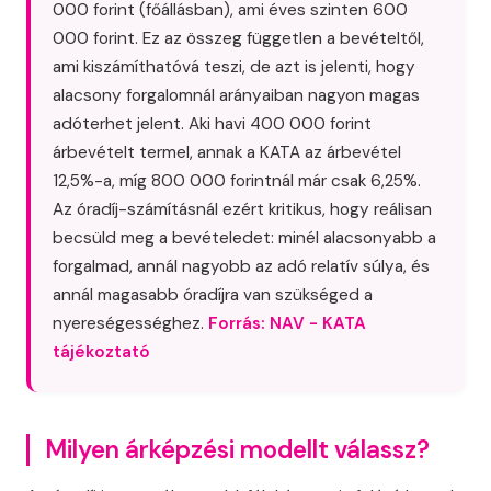
000 forint (főállásban), ami éves szinten 600
000 forint. Ez az összeg független a bevételtől,
ami kiszámíthatóvá teszi, de azt is jelenti, hogy
alacsony forgalomnál arányaiban nagyon magas
adóterhet jelent. Aki havi 400 000 forint
árbevételt termel, annak a KATA az árbevétel
12,5%-a, míg 800 000 forintnál már csak 6,25%.
Az óradíj-számításnál ezért kritikus, hogy reálisan
becsüld meg a bevételedet: minél alacsonyabb a
forgalmad, annál nagyobb az adó relatív súlya, és
annál magasabb óradíjra van szükséged a
nyereségességhez.
Forrás: NAV - KATA
tájékoztató
Milyen árképzési modellt válassz?